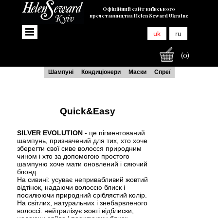
Офіційний сайт київського
представництва Helen Seward Ukraine
uk
ru
(0)
Шампуні
Кондиціонери
Маски
Спреї
Quick&Easy
SILVER EVOLUTION
- це пігментований
шампунь, призначений для тих, хто хоче
зберегти свої сиве волосся природним
чином і хто за допомогою простого
шампуню хоче мати оновлений і сяючий
блонд.
На сивині: усуває непривабливий жовтий
відтінок, надаючи волоссю блиск і
посилюючи природний сріблястий колір.
На світлих, натуральних і знебарвленого
волоссі: нейтралізує жовті відблиски,