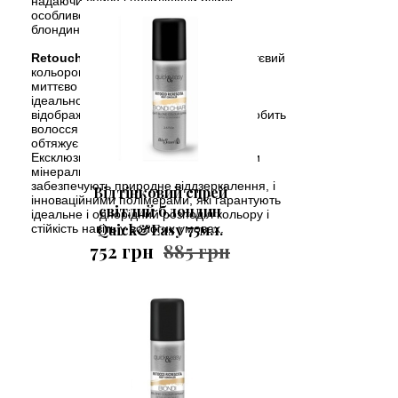
надаючи сяйво і посилюючи блиск,
особливо у холодних і платинових
блондинок.
Retouch Regrowth
- спеціальний миттєвий
кольоровий спрей для волосся, який
миттєво усуває ознаки відростання,
ідеально покриваючи природним
відображенням. Непомітна текстура робить
волосся м'яким і шовковистим, що не
обтяжує його.
Ексклюзивна формула: багато чистими
мінеральними пігментами, які
забезпечують природне віддзеркалення, і
Відтінковий спрей
інноваційними полімерами, які гарантують
світлий блондин
ідеальне і однорідний розподіл кольору і
Quick&Easy 75мл.
стійкість навіть у вологих умовах.
752 грн
885 грн