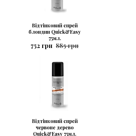
Відтінковий спрей
блондин Quick&Easy
75мл.
752 грн
885 грн
Відтінковий спрей
червоне дерево
Quick&Easy 75мл.