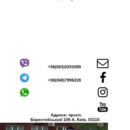

+38(063)0252088

+38(068)7996228

Адреса: просп.
Берестейський 109-А, Київ, 03115