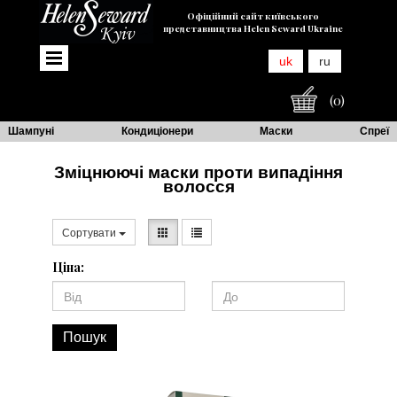
Офіційний сайт київського
представництва Helen Seward Ukraine
uk
ru
(0)
Шампуні
Кондиціонери
Маски
Спреї
Зміцнюючі маски проти випадіння
волосся
Сортувати
Ціна:
Пошук