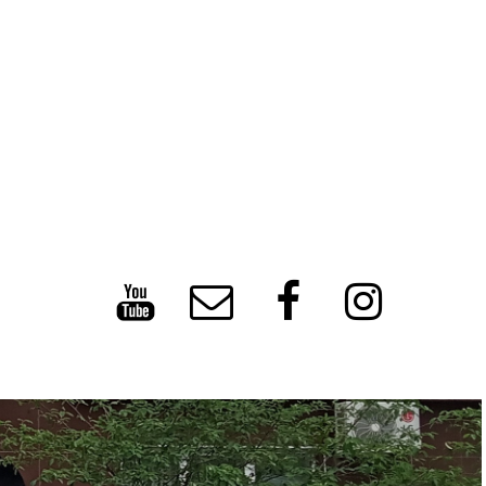


