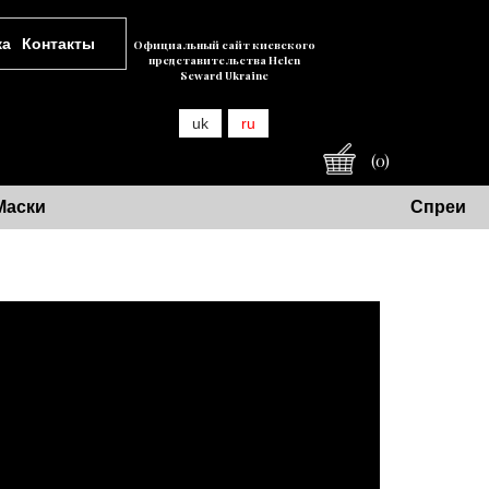
ка
Контакты
Официальный сайт киевского
представительства Helen
Seward Ukraine
uk
ru
(0)
Маски
Спреи