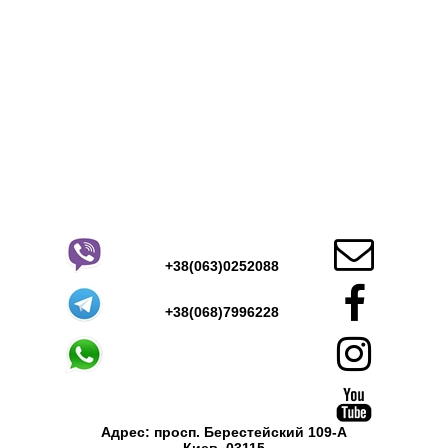

+38(063)0252088

+38(068)7996228

Адрес: просп. Берестейский 109-А