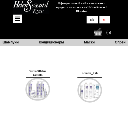
Официальный сайт киевского
представительства Helen Seward
Ukraine
uk
ru
(0)
Шампуни
Кондиционеры
Маски
Спреи
Wave&Relax
Keratin_P3K
System