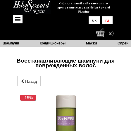
Официальный сайт киевского
представительства Helen Seward
Ukraine
uk
ru
(0)
Шампуни
Кондиционеры
Маски
Спреи
Восстанавливающие шампуни для
поврежденных волос
Назад
-15%