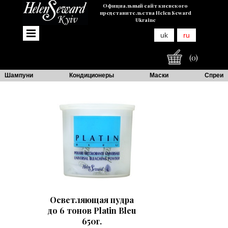
Официальный сайт киевского
представительства Helen Seward
Ukraine
uk
ru
(0)
Шампуни
Кондиционеры
Маски
Спреи
Осветляющая пудра
до 6 тонов Platin Bleu
650г.